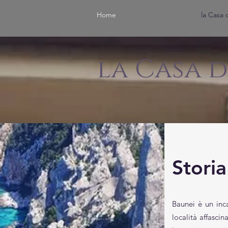
Home
la Casa 
la Casa d
Storia
Baunei è un inc
località affasci