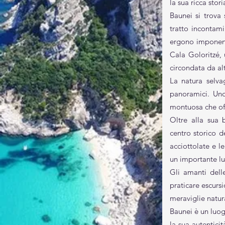
la sua ricca stori
Baunei si trov
tratto incontami
ergono imponenti
Cala Goloritzé, 
circondata da alt
La natura selva
panoramici. Uno
montuosa che off
Oltre alla sua 
centro storico d
acciottolate e le
un importante lu
Gli amanti delle
praticare escurs
meraviglie natur
Baunei è un luogo
la sua autentici