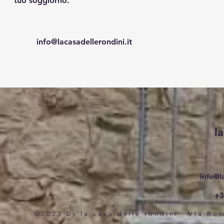
tuo soggiorno.
info@lacasadellerondini.it
l
info@la
+3
©2023 by la casa delle rondini. Via Ro