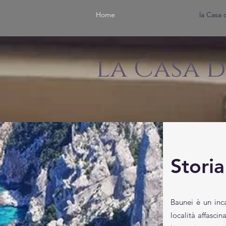
Home
la Casa 
la Casa d
Storia
Baunei è un inc
località affasci