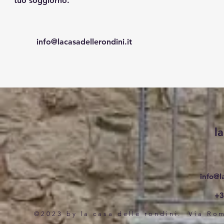
tuo soggiorno.
info@lacasadellerondini.it
l
info@la
+3
©2023 by la casa delle rondini. Via Ro