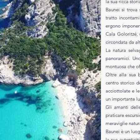
la sua ricca stori
Baunei si trov
tratto incontami
ergono imponenti
Cala Goloritzé, 
circondata da alt
La natura selva
panoramici. Uno
montuosa che off
Oltre alla sua 
centro storico d
acciottolate e le
un importante lu
Gli amanti delle
praticare escurs
meraviglie natur
Baunei è un luogo
la sua autentici